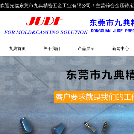
欢迎光临东莞市九典精密五金工业有限公司！主营锌合金压铸,
九典首页
关于我们
产品展示
新闻中心