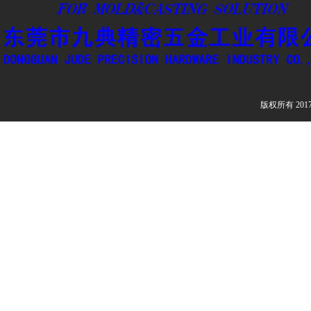
版权所有 2