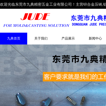
欢迎光临东莞市九典精密五金工业有限公司！主营锌合金压铸,
九典首页
关于我们
产品展示
新闻中心