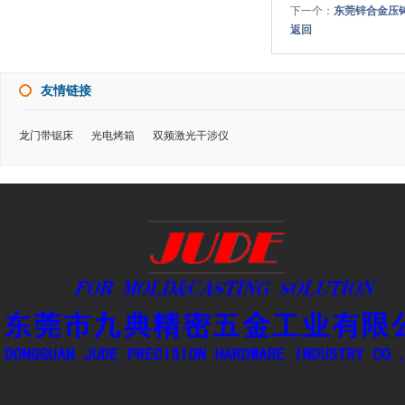
下一个：
东莞锌合金压
返回
友情链接
龙门带锯床
光电烤箱
双频激光干涉仪